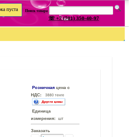
ка пуста
Поиск товара
☏ +7 (701) 350-40-97
Розничная
цена с
НДС:
3880 тенге
Единица
измерения:
шт
Заказать