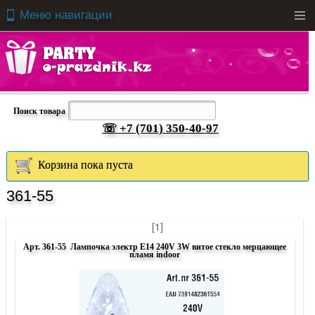
Меню навигации
Men
Поиск товара
☏ +7 (701) 350-40-97
Корзина пока пуста
361-55
[1]
Арт. 361-55 Лампочка электр E14 240V 3W витое стекло мерцающее
пламя indoor