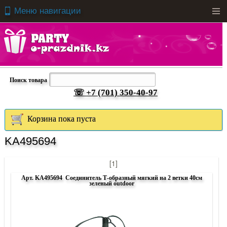
Меню навигации
Men
Поиск товара
☏ +7 (701) 350-40-97
Корзина пока пуста
KA495694
[1]
Арт. KA495694 Соединитель Т-образный мягкий на 2 ветки 40см
зеленый outdoor