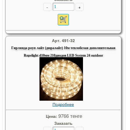
-
+
Арт. 491-32
Гирлянда роуп лайт (дюралайт) 10м теплобелая дополнительная
Ropelight d10мм 210диодов LED System 24 outdoor
Подробнее
9766 тенге
Цена:
Заказать